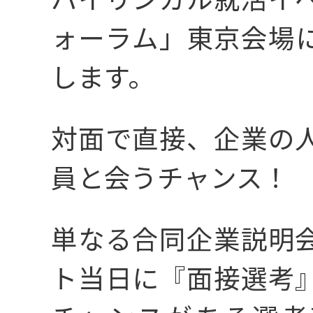
3分でわかるイノ
ォーラム」東京会場
します。
02
こんなところに
対面で直接、企業の
員と会うチャンス！
03
メッセージ
単なる合同企業説明
ト当日に『面接選考