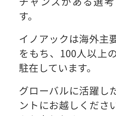
チャンスがある選考
す。
イノアックは海外主要
仕事を知る
をもち、100人以上
駐在しています。
04
専攻・やりたい
グローバルに活躍し
職種を探す
ントにお越しくださ