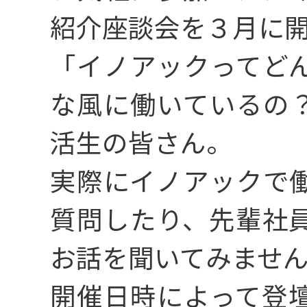
3分でわかるイノ
紹介座談会を３月に
「イノアックってど
02
な風に働いているの
こんなところに
活生の皆さん。
実際にイノアックで
03
質問したり、先輩社
メッセージ
お話を聞いてみませ
開催日時によって登