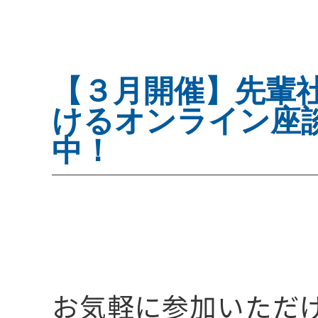
キャリア採用特設
【３月開催】先輩
けるオンライン座
中！
会社を知る
01
お気軽に参加いただ