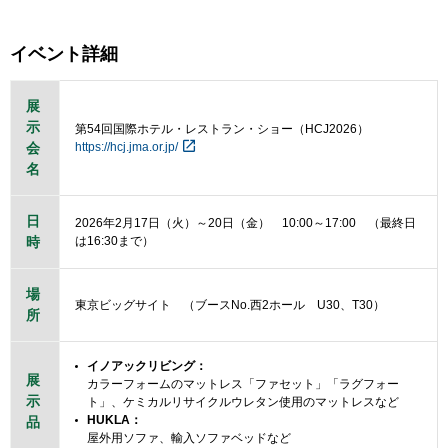
イベント詳細
展
示
第54回国際ホテル・レストラン・ショー（HCJ2026）
会
https://hcj.jma.or.jp/
名
日
2026年2月17日（火）～20日（金） 10:00～17:00 （最終日
時
は16:30まで）
場
東京ビッグサイト （ブースNo.西2ホール U30、T30）
所
イノアックリビング：
展
カラーフォームのマットレス「ファセット」「ラグフォー
示
ト」、ケミカルリサイクルウレタン使用のマットレスなど
HUKLA：
品
屋外用ソファ、輸入ソファベッドなど