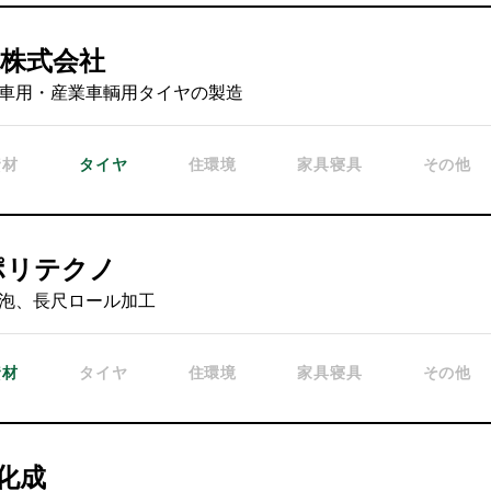
株式会社
車用・産業車輌用タイヤの製造
資材
タイヤ
住環境
家具寝具
その他
Iポリテクノ
泡、長尺ロール加工
資材
タイヤ
住環境
家具寝具
その他
I化成