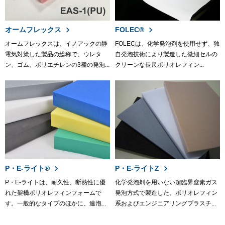
オームフレックス
FOLEC®
オームフレックスは、イノアックの静
FOLECは、化学発泡剤を使用せず、独
電気対策した製品の総称で、ウレタ
自発泡技術により製造した微細セルの
ン、ゴム、ポリエチレンの3種の発泡...
クリーンな長尺ポリオレフィン...
P・E-ライト®
P・E-ライトZ
P・E-ライトは、耐久性、断熱性に優
化学発泡剤を用いない超臨界窒素ガス
れた架橋ポリオレフィンフォームで
発泡方式で製造した、ポリオレフィン
す。一般的なタイプのほかに、連泡...
系およびエンジニアリングプラスチ...