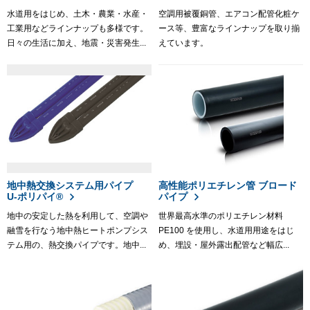
水道用をはじめ、土木・農業・水産・
空調用被覆銅管、エアコン配管化粧ケ
工業用などラインナップも多様です。
ース等、豊富なラインナップを取り揃
日々の生活に加え、地震・災害発生...
えています。
地中熱交換システム用パイプ
高性能ポリエチレン管 ブロード
U-ポリパイ®
パイプ
地中の安定した熱を利用して、空調や
世界最高水準のポリエチレン材料
融雪を行なう地中熱ヒートポンプシス
PE100 を使用し、水道用用途をはじ
テム用の、熱交換パイプです。地中...
め、埋設・屋外露出配管など幅広...