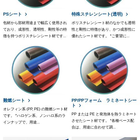
PSシート
特殊スチレンシート(透明)
包材から部材用途まで幅広く使用され
ポリスチレンシート材のなかでも透明
ており、成形性、透明性、剛性等の特
性と剛性に特徴があり、かつ成形性に
徴を持つポリスチレンシート材です...
優れたシート材です。 *ご要望に...
難燃シート
PP/PPフォーム ラミネートシー
ト
オレフィン系 (PP, PE) の難燃シート材
PP または PE と発泡体を熱ラミネート
です。 *ハロゲン系、ノンハロ系のラ
させたシート材です。 *各種ベース配
インナップで、用途...
合は、用途に合わせて調...