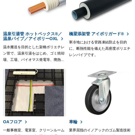
温泉引湯管 ホットペックス®／
橋梁添架管 アイポリガード®
温泉パイプ／アイポリーOXL
寒冷地における管路凍結防止を目的
温水搬送を目的とした架橋ポリエチレ
に、断熱性能を備えた高密度ポリエチ
ン管で、温泉引湯をはじめ、ゴミ焼却
レンパイプです。
場、工場、バイオマス発電等、廃熱...
OAフロア
車輪
一般事務室、電算室、クリーンルーム
業界屈指のイノアックのゴム製造技術