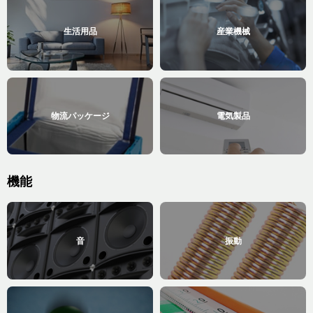
生活用品
産業機械
物流パッケージ
電気製品
機能
音
振動