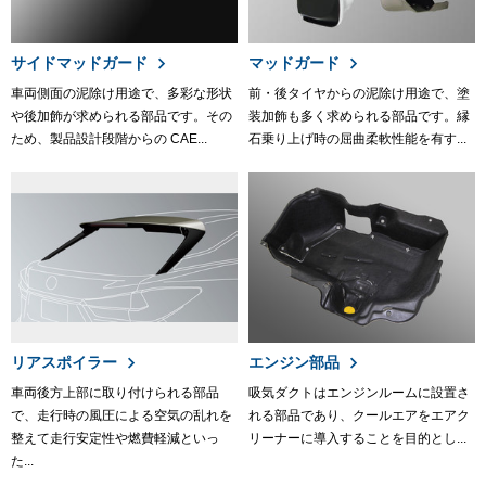
サイドマッドガード
マッドガード
車両側面の泥除け用途で、多彩な形状
前・後タイヤからの泥除け用途で、塗
や後加飾が求められる部品です。その
装加飾も多く求められる部品です。縁
ため、製品設計段階からの CAE...
石乗り上げ時の屈曲柔軟性能を有す...
リアスポイラー
エンジン部品
車両後方上部に取り付けられる部品
吸気ダクトはエンジンルームに設置さ
で、走行時の風圧による空気の乱れを
れる部品であり、クールエアをエアク
整えて走行安定性や燃費軽減といっ
リーナーに導入することを目的とし...
た...