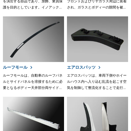
を演出する部品であり、加飾、乗員保
フロントおよびリヤガラス周辺に装着
護を目的としています。イノアック...
され、ガラスとボディーの隙間を被...
ルーフモール
エアロスパッツ
ルーフモールは、自動車のルーフパネ
エアロスパッツは、車両下側やホイー
ルとサイドパネルを溶接するために必
ルハウス内へ入り込む乱流を起こす空
要となるボディー天井部分両サイド...
気を制御して整流化することで走行...