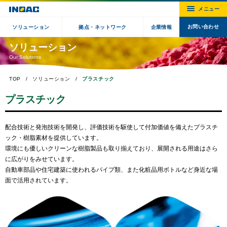
お問い合わせ
ソリューション
拠点・ネットワーク
企業情報
ソリューション
Our Solutions
TOP
ソリューション
プラスチック
プラスチック
配合技術と発泡技術を開発し、評価技術を駆使して付加価値を備えたプラスチ
ック・樹脂素材を提供しています。
環境にも優しいクリーンな樹脂製品も取り揃えており、展開される用途はさら
に広がりをみせています。
自動車部品や住宅建築に使われるパイプ類、また化粧品用ボトルなど身近な場
面で活用されています。