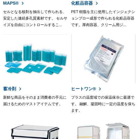
MAPS®
化粧品容器
セルとなる核剤を抽出して作られる、
PET 樹脂を主に使用したインジェクシ
安定した連続多孔質素材です。 セルサ
ョンブロー成形で作られる化粧品容器
イズを自由にコントロールするこ...
です。厚肉容器、クリーム用ジ...
蓄冷剤
ヒートワン®
新鮮な商品をそのまま消費者の手元に
プラスの温度域での保温保冷に最適で
届けるためのマストアイテムです。
す。 融解、凝固時に一定の温度を保ち
ます。