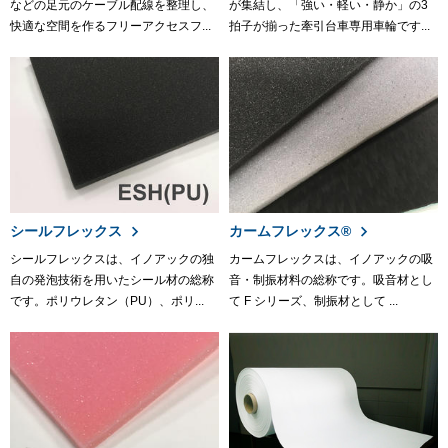
などの足元のケーブル配線を整理し、
が集結し、「強い・軽い・静か」の3
快適な空間を作るフリーアクセスフ...
拍子が揃った牽引台車専用車輪です...
シールフレックス
カームフレックス®
シールフレックスは、イノアックの独
カームフレックスは、イノアックの吸
自の発泡技術を用いたシール材の総称
音・制振材料の総称です。吸音材とし
です。ポリウレタン（PU）、ポリ...
て F シリーズ、制振材として ...