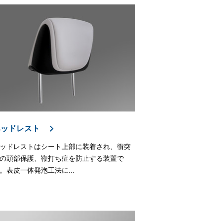
ヘッドレスト
ッドレストはシート上部に装着され、衝突
の頭部保護、鞭打ち症を防止する装置で
。表皮一体発泡工法に...