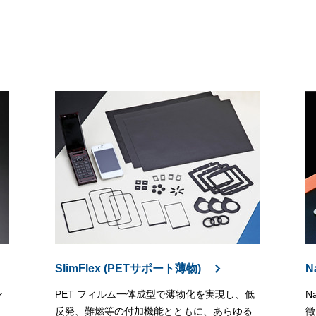
SlimFlex (PETサポート薄物)
N
ン
PET フィルム一体成型で薄物化を実現し、低
N
反発、難燃等の付加機能とともに、あらゆる
徴