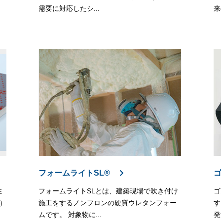
需要に対応したシ...
来
フォームライトSL®
性
フォームライトSLとは、建築現場で吹き付け
ゴ
）
施工をするノンフロンの硬質ウレタンフォー
す
ムです。 対象物に...
発