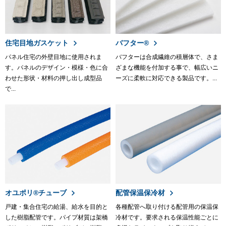
住宅目地ガスケット
バフター®
パネル住宅の外壁目地に使用されま
バフターは合成繊維の積層体で、さま
す。パネルのデザイン・模様・色に合
ざまな機能を付加する事で、幅広いニ
わせた形状・材料の押し出し成型品
ーズに柔軟に対応できる製品です。...
で...
オユポリ®チューブ
配管保温保冷材
戸建・集合住宅の給湯、給水を目的と
各種配管へ取り付ける配管用の保温保
した樹脂配管です。パイプ材質は架橋
冷材です。要求される保温性能ごとに