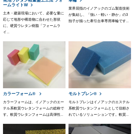
発泡ウレタン軽量盛土工法 フォ
車輪
ームライトW
業界屈指のイノアックのゴム製造技術
土木・建築現場において、必要な量に
が集結し、「強い・軽い・静か」の3
応じて地形や構造物に合わせた形状
拍子が揃った牽引台車専用車輪です...
に、硬質ウレタン樹脂「フォームラ
イ...
カラーフォーム®
モルトプレン®
カラーフォームは、イノアックのエー
モルトプレンはイノアックのエステル
テル系軟質ウレタンフォームの総称で
系軟質ウレタンフォームとして信頼さ
す。軟質ウレタンフォームは高弾性...
れているソリューションです。軟質...