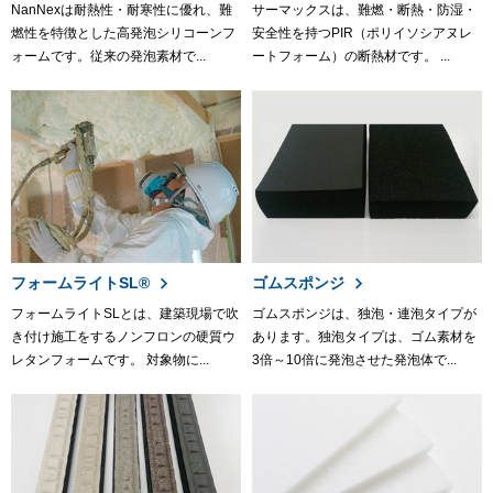
NanNexは耐熱性・耐寒性に優れ、難
サーマックスは、難燃・断熱・防湿・
燃性を特徴とした高発泡シリコーンフ
安全性を持つPIR（ポリイソシアヌレ
ォームです。従来の発泡素材で...
ートフォーム）の断熱材です。 ...
フォームライトSL®
ゴムスポンジ
フォームライトSLとは、建築現場で吹
ゴムスポンジは、独泡・連泡タイプが
き付け施工をするノンフロンの硬質ウ
あります。独泡タイプは、ゴム素材を
レタンフォームです。 対象物に...
3倍～10倍に発泡させた発泡体で...