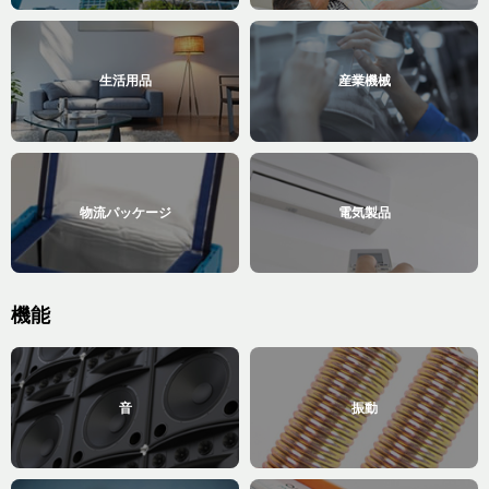
生活用品
産業機械
物流パッケージ
電気製品
機能
音
振動