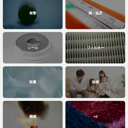
衝撃
熱・温度
シール
フィルター
軽量
快適
難燃
+α