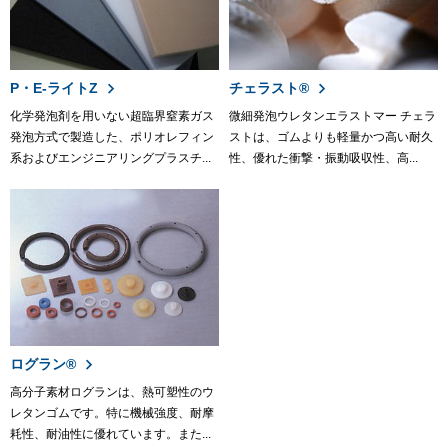
P・E-ライトZ
チェラスト®
化学発泡剤を用いない超臨界窒素ガス
微細発泡ウレタンエラストマー チェラ
発泡方式で製造した、ポリオレフィン
ストは、ゴムよりも軽量かつ高い耐久
系およびエンジニアリングプラスチ...
性、優れた衝撃・振動吸収性、高...
ログラン®
高分子素材ログランは、熱可塑性のウ
レタンゴムです。特に機械強度、耐摩
耗性、耐油性に優れています。また...