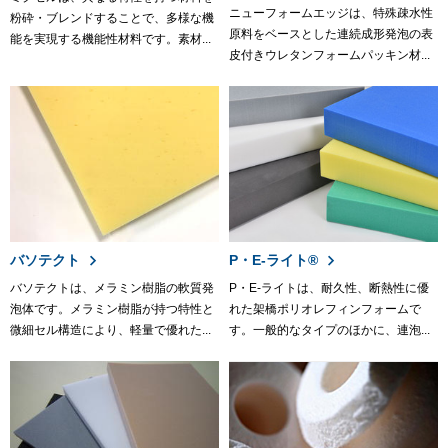
ニューフォームエッジは、特殊疎水性
粉砕・ブレンドすることで、多様な機
原料をベースとした連続成形発泡の表
能を実現する機能性材料です。素材...
皮付きウレタンフォームパッキン材...
バソテクト
P・E-ライト®
バソテクトは、メラミン樹脂の軟質発
P・E-ライトは、耐久性、断熱性に優
泡体です。メラミン樹脂が持つ特性と
れた架橋ポリオレフィンフォームで
微細セル構造により、軽量で優れた...
す。一般的なタイプのほかに、連泡...