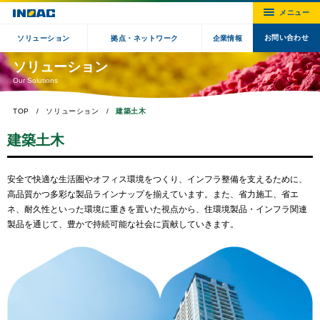
お問い合わせ
ソリューション
拠点・ネットワーク
企業情報
ソリューション
Our Solutions
TOP
ソリューション
建築土木
建築土木
安全で快適な生活圏やオフィス環境をつくり、インフラ整備を支えるために、
高品質かつ多彩な製品ラインナップを揃えています。また、省力施工、省エ
ネ、耐久性といった環境に重きを置いた視点から、住環境製品・インフラ関連
製品を通じて、豊かで持続可能な社会に貢献していきます。