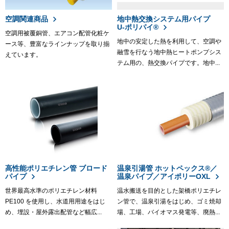
空調関連商品
地中熱交換システム用パイプ
U-ポリパイ®
空調用被覆銅管、エアコン配管化粧ケ
地中の安定した熱を利用して、空調や
ース等、豊富なラインナップを取り揃
融雪を行なう地中熱ヒートポンプシス
えています。
テム用の、熱交換パイプです。地中...
高性能ポリエチレン管 ブロード
温泉引湯管 ホットペックス®／
パイプ
温泉パイプ／アイポリーOXL
世界最高水準のポリエチレン材料
温水搬送を目的とした架橋ポリエチレ
PE100 を使用し、水道用用途をはじ
ン管で、温泉引湯をはじめ、ゴミ焼却
め、埋設・屋外露出配管など幅広...
場、工場、バイオマス発電等、廃熱...