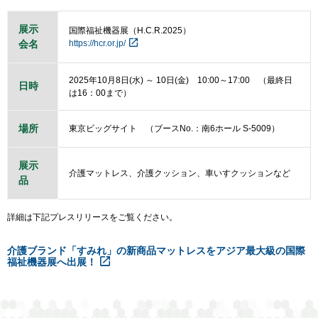
展示
国際福祉機器展（H.C.R.2025）
会名
https://hcr.or.jp/
2025年10月8日(水) ～ 10日(金) 10:00～17:00 （最終日
日時
は16：00まで）
場所
東京ビッグサイト （ブースNo.：南6ホール S-5009）
展示
介護マットレス、介護クッション、車いすクッションなど
品
詳細は下記プレスリリースをご覧ください。
介護ブランド「すみれ」の新商品マットレスをアジア最大級の国際
福祉機器展へ出展！