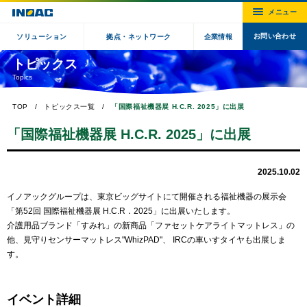
お問い合わせ
ソリューション
拠点・ネットワーク
企業情報
トピックス
Topics
TOP
トピックス一覧
「国際福祉機器展 H.C.R. 2025」に出展
「国際福祉機器展 H.C.R. 2025」に出展
2025.10.02
イノアックグループは、東京ビッグサイトにて開催される福祉機器の展示会
「第52回 国際福祉機器展 H.C.R．2025」に出展いたします。
介護用品ブランド「すみれ」の新商品「ファセットケアライトマットレス」の
他、見守りセンサーマットレス"WhizPAD"、 IRCの車いすタイヤも出展しま
す。
イベント詳細