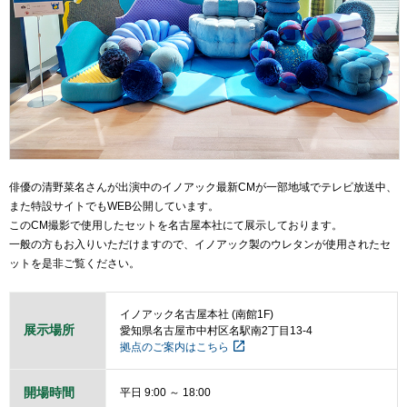
俳優の清野菜名さんが出演中のイノアック最新CMが一部地域でテレビ放送中、
また特設サイトでもWEB公開しています。
このCM撮影で使用したセットを名古屋本社にて展示しております。
一般の方もお入りいただけますので、イノアック製のウレタンが使用されたセ
ットを是非ご覧ください。
イノアック名古屋本社 (南館1F)
展示場所
愛知県名古屋市中村区名駅南2丁目13-4
拠点のご案内はこちら
開場時間
平日 9:00 ～ 18:00