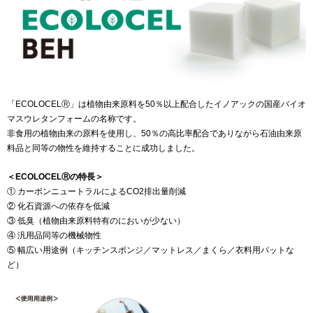
「ECOLOCELⓇ」は植物由来原料を50％以上配合したイノアックの国産バイオ
マスウレタンフォームの名称です。
非食用の植物由来の原料を使用し、50％の高比率配合でありながら石油由来原
料品と同等の物性を維持することに成功しました。
＜ECOLOCELⓇの特長＞
① カーボンニュートラルによるCO2排出量削減
② 化石資源への依存を低減
③ 低臭（植物由来原料特有のにおいが少ない）
④ 汎用品同等の機械物性
⑤ 幅広い用途例（キッチンスポンジ／マットレス／まくら／衣料用パットな
ど）