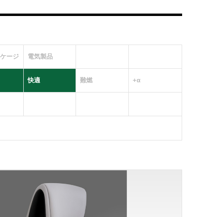
ケージ
電気製品
快適
難燃
+α