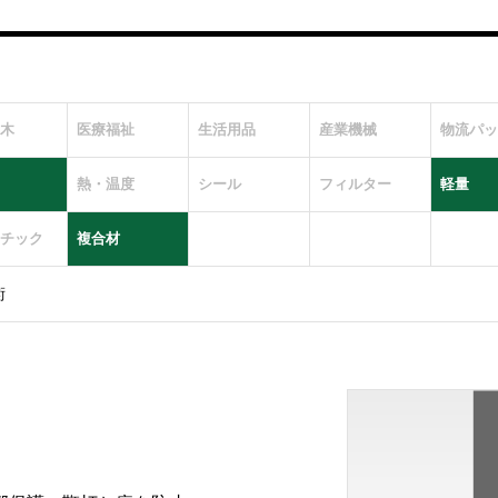
木
医療福祉
生活用品
産業機械
物流パッ
熱・温度
シール
フィルター
軽量
チック
複合材
術