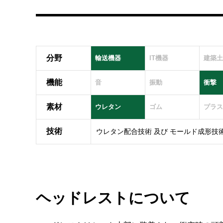
分野
輸送機器
IT機器
建築土
機能
音
振動
衝撃
素材
ウレタン
ゴム
プラス
技術
ウレタン配合技術 及び モールド成形技
ヘッドレストについて