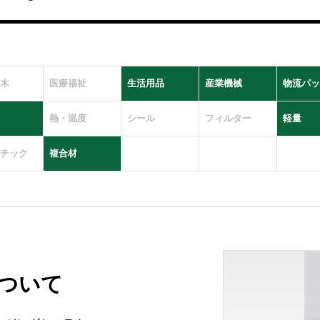
木
医療福祉
生活用品
産業機械
物流パッ
熱・温度
シール
フィルター
軽量
チック
複合材
について