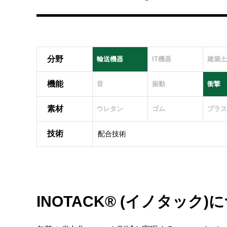
分野
輸送機器
IT機器
建築土
機能
音
振動
衝撃
素材
ウレタン
ゴム
プラス
技術
配合技術
INOTACK® (イノタック)