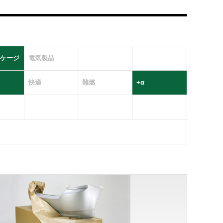
ケージ
電気製品
快適
難燃
+α