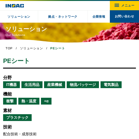
お問い合わせ
ソリューション
拠点・ネットワーク
企業情報
ソリューション
Our Solutions
TOP
ソリューション
PEシート
PEシート
分野
IT機器
生活用品
産業機械
物流パッケージ
電気製品
機能
衝撃
熱・温度
+α
素材
プラスチック
技術
配合技術・成形技術