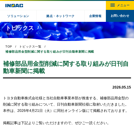
お問い合わせ
ソリューション
拠点・ネットワーク
企業情報
トピックス
Topics
TOP
トピックス一覧
補修部品用金型削減に関する取り組みが日刊自動車新聞に掲載
補修部品用金型削減に関する取り組みが日刊自
動車新聞に掲載
2026.05.15
トヨタ自動車株式会社様と当社自動車事業本部が推進する、補修部品用金型の
削減に関する取り組みについて、日刊自動車新聞社様に取材いただきました。
本件は、2026年4月21日（火）に同社オンライン版にて掲載されております。
掲載記事は下記よりご覧いただけますので、ぜひご一読ください。