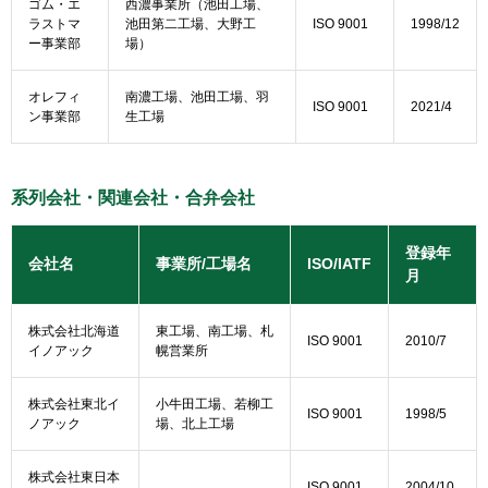
ゴム・エ
西濃事業所（池田工場、
ラストマ
池田第二工場、大野工
ISO 9001
1998/12
ー事業部
場）
オレフィ
南濃工場、池田工場、羽
ISO 9001
2021/4
ン事業部
生工場
系列会社・関連会社・合弁会社
登録年
会社名
事業所/工場名
ISO/IATF
月
株式会社北海道
東工場、南工場、札
ISO 9001
2010/7
イノアック
幌営業所
株式会社東北イ
小牛田工場、若柳工
ISO 9001
1998/5
ノアック
場、北上工場
株式会社東日本
ISO 9001
2004/10