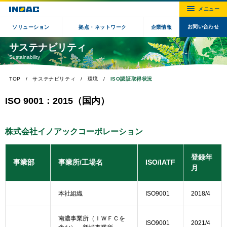
お問い合わせ
ソリューション
拠点・ネットワーク
企業情報
サステナビリティ
Sustainability
TOP
サステナビリティ
環境
ISO認証取得状況
ISO 9001：2015（国内）
株式会社イノアックコーポレーション
登録年
事業部
事業所/工場名
ISO/IATF
月
本社組織
ISO9001
2018/4
南濃事業所（ＩＷＦＣを
ISO9001
2021/4