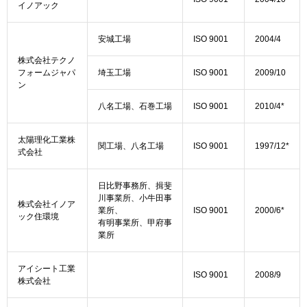
イノアック
安城工場
ISO 9001
2004/4
株式会社テクノ
フォームジャパ
埼玉工場
ISO 9001
2009/10
ン
八名工場、石巻工場
ISO 9001
2010/4*
太陽理化工業株
関工場、八名工場
ISO 9001
1997/12*
式会社
日比野事務所、揖斐
川事業所、小牛田事
株式会社イノア
業所、
ISO 9001
2000/6*
ック住環境
有明事業所、甲府事
業所
アイシート工業
ISO 9001
2008/9
株式会社