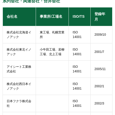
系列会社・関連会社・合弁会社
登録年
会社名
事業所/工場名
ISO/TS
月
株式会社北海道イ
東工場、札幌営業
ISO
2009/10
ノアック
所
14001
株式会社東北イノ
小牛田工場、若柳
ISO
2001/7
アック
工場、北上工場
14001
アイシート工業株
ISO
2005/11
式会社
14001
株式会社西日本イ
ISO
2002/1
ノアック
14001
日本フクラ株式会
ISO
2002/3
社
14001