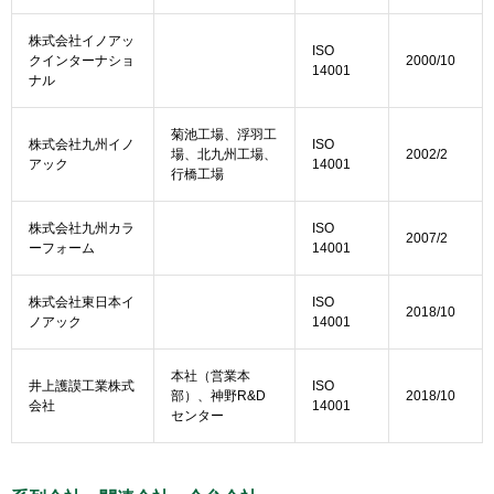
株式会社イノアッ
ISO
クインターナショ
2000/10
14001
ナル
菊池工場、浮羽工
株式会社九州イノ
ISO
場、北九州工場、
2002/2
アック
14001
行橋工場
株式会社九州カラ
ISO
2007/2
ーフォーム
14001
株式会社東日本イ
ISO
2018/10
ノアック
14001
本社（営業本
井上護謨工業株式
ISO
部）、神野R&D
2018/10
会社
14001
センター