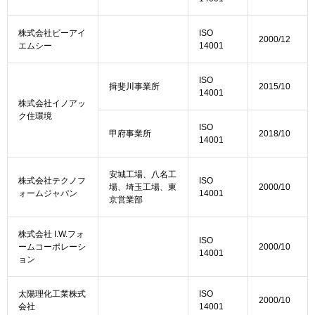
株式会社ビーアイ
ISO
2000/12
エムシー
14001
ISO
揖斐川事業所
2015/10
14001
株式会社イノアッ
ク住環境
ISO
甲府事業所
2018/10
14001
安城工場、八名工
株式会社テクノフ
ISO
場、埼玉工場、東
2000/10
ォームジャパン
14001
京営業部
株式会社 I.W.フォ
ISO
ームコーポレーシ
2000/10
14001
ョン
太陽理化工業株式
ISO
2000/10
会社
14001