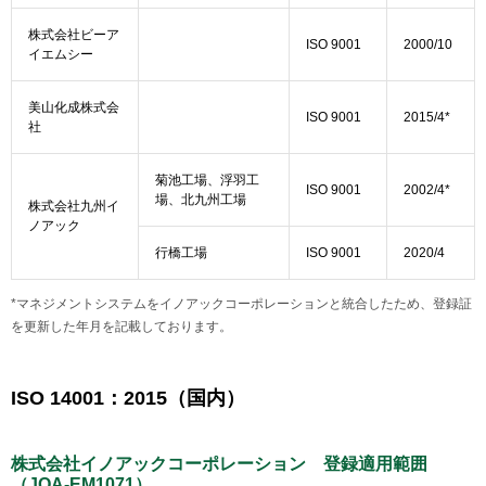
株式会社ビーア
ISO 9001
2000/10
イエムシー
美山化成株式会
ISO 9001
2015/4*
社
菊池工場、浮羽工
ISO 9001
2002/4*
場、北九州工場
株式会社九州イ
ノアック
行橋工場
ISO 9001
2020/4
*マネジメントシステムをイノアックコーポレーションと統合したため、登録証
を更新した年月を記載しております。
ISO 14001：2015（国内）
株式会社イノアックコーポレーション 登録適用範囲
（JQA-EM1071）