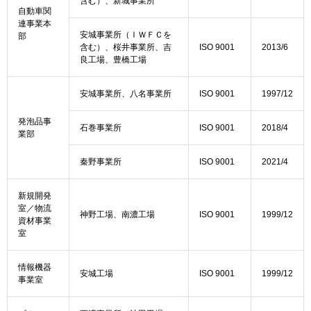
含む）、新城事業所
自動車関
連事業本
安城事業所（ＩＷＦＣを
部
含む）、桜井事業所、吉
ISO 9001
2013/6
良工場、豊橋工場
安城事業所、八名事業所
ISO 9001
1997/12
発泡品事
石巻事業所
ISO 9001
2018/4
業部
秦野事業所
ISO 9001
2021/4
新規開発
室／物流
神野工場、南濃工場
ISO 9001
1999/12
資材事業
室
情報機器
安城工場
ISO 9001
1999/12
事業室