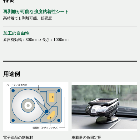
特長
再剥離が可能な強度粘着性シート
高粘着でも剥離可能。低硬度
加工の自由性
原反有効幅：300mm x 長さ：1000mm
用途例
電子部品の制振材
車載器の仮固定用