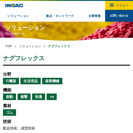
お問い合わせ
ソリューション
拠点・ネットワーク
企業情報
ソリューション
Our Solutions
TOP
ソリューション
ナグフレックス
ナグフレックス
分野
IT機器
生活用品
産業機械
機能
振動
衝撃
快適
+α
素材
ゴム
技術
配合技術、成型技術