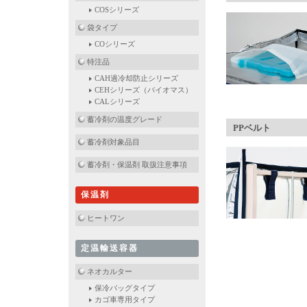
COSシリーズ
袋タイプ
COシリーズ
特注品
CAH過冷却防止シリーズ
CEHシリーズ（バイオマス）
CALシリーズ
蓄冷剤の温度グレード
PPベルト
蓄冷剤対象品目
蓄冷剤・保温剤 取扱注意事項
保温剤
ヒートワン
定温輸送容器
ネオカルター
保冷バッグタイプ
カゴ車専用タイプ