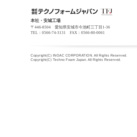
本社・安城工場
〒446-8504 愛知県安城市今池町三丁目1-36
TEL：0566-74-3131 FAX：0566-80-0061
Copyright(C) INOAC CORPORATION. All Rights Reserved.
Copyright(C) Techno Foam Japan. All Rights Reserved.