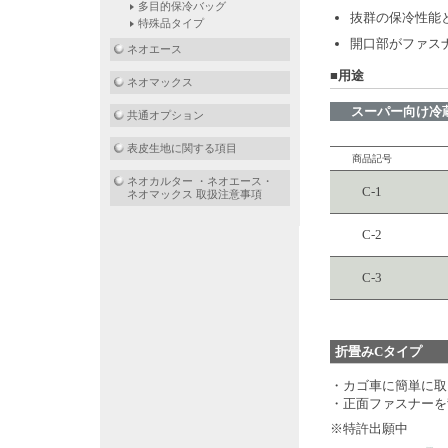
多目的保冷バッグ
抜群の保冷性能
特殊品タイプ
開口部がファス
ネオエース
■用途
ネオマックス
スーパー向け冷
共通オプション
表皮生地に関する項目
商品記号
ネオカルター ・ネオエース・
C-1
ネオマックス 取扱注意事項
C-2
C-3
折畳みCタイプ
・カゴ車に簡単に取
・正面ファスナーを
※特許出願中