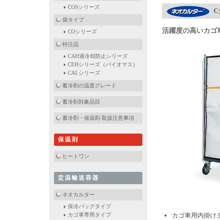
COSシリーズ
C
袋タイプ
活躍度の高いカゴ
COシリーズ
特注品
CAH過冷却防止シリーズ
CEHシリーズ（バイオマス）
CALシリーズ
蓄冷剤の温度グレード
蓄冷剤対象品目
蓄冷剤・保温剤 取扱注意事項
保温剤
ヒートワン
定温輸送容器
ネオカルター
保冷バッグタイプ
カゴ車専用タイプ
カゴ車用内掛け