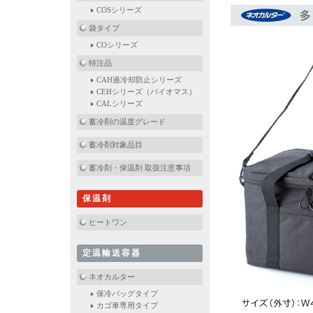
COSシリーズ
袋タイプ
COシリーズ
特注品
CAH過冷却防止シリーズ
CEHシリーズ（バイオマス）
CALシリーズ
蓄冷剤の温度グレード
蓄冷剤対象品目
蓄冷剤・保温剤 取扱注意事項
保温剤
ヒートワン
定温輸送容器
ネオカルター
保冷バッグタイプ
カゴ車専用タイプ