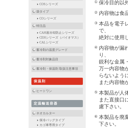
①
保冷目的以
COSシリーズ
袋タイプ
②
内容物は食
COシリーズ
③
本品を電子
特注品
で、
CAH過冷却防止シリーズ
絶対に使用
CEHシリーズ（バイオマス）
CALシリーズ
④
内容物が漏
蓄冷剤の温度グレード
り、
蓄冷剤対象品目
鋭利な金属
万一内容物
蓄冷剤・保温剤 取扱注意事項
らないよう
保温剤
また内容物
ヒートワン
⑤
本製品が人
また直接口
定温輸送容器
慮下さい。
ネオカルター
⑥
本製品を廃
保冷バッグタイプ
下さい。
カゴ車専用タイプ