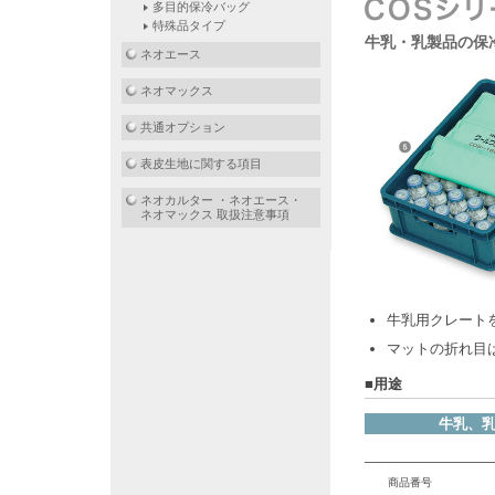
多目的保冷バッグ
特殊品タイプ
牛乳・乳製品の保
ネオエース
ネオマックス
共通オプション
表皮生地に関する項目
ネオカルター ・ネオエース・
ネオマックス 取扱注意事項
牛乳用クレート
マットの折れ目
■用途
牛乳、
商品番号