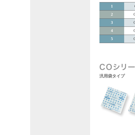
1
2
3
4
5
汎用袋タイプ