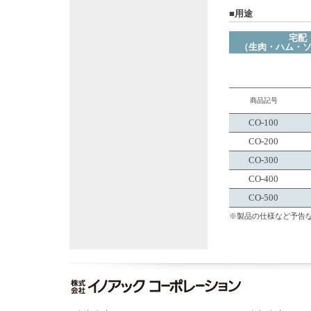
■用途
宅配
（生肉・ハム・
商品記号
CO-100
CO-200
CO-300
CO-400
CO-500
※製品の仕様など予告