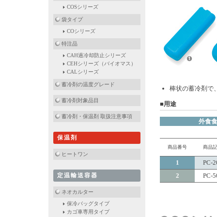
COSシリーズ
袋タイプ
COシリーズ
特注品
CAH過冷却防止シリーズ
CEHシリーズ（バイオマス）
CALシリーズ
蓄冷剤の温度グレード
棒状の蓄冷剤で
蓄冷剤対象品目
■用途
蓄冷剤・保温剤 取扱注意事項
外食
保温剤
商品番号
商品
ヒートワン
1
PC
-2
2
PC
-5
定温輸送容器
ネオカルター
保冷バッグタイプ
カゴ車専用タイプ