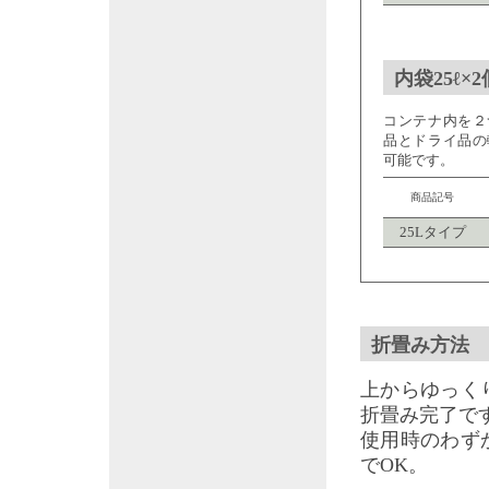
内袋25ℓ×2
コンテナ内を２
品とドライ品の
可能です。
商品記号
25Lタイプ
折畳み方法
上からゆっく
折畳み完了で
使用時のわず
でOK。