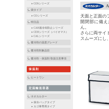
COSシリーズ
袋タイプ
天面と正面の
COシリーズ
開閉部に備え
特注品
ん。
CAH過冷却防止シリーズ
CEHシリーズ（バイオマス）
さらに両サイ
CALシリーズ
スムーズにし
蓄冷剤の温度グレード
蓄冷剤対象品目
蓄冷剤・保温剤 取扱注意事項
保温剤
ヒートワン
定温輸送容器
ネオカルター
保冷バッグタイプ
カゴ車専用タイプ