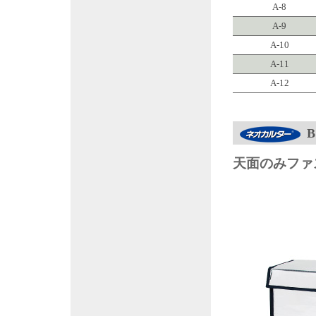
A-8
A-9
A-10
A-11
A-12
天面のみファ