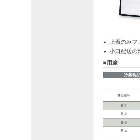
上蓋のみフ
小口配送の
■用途
冷蔵食
商品記号
B-1
B-2
B-3
B-4