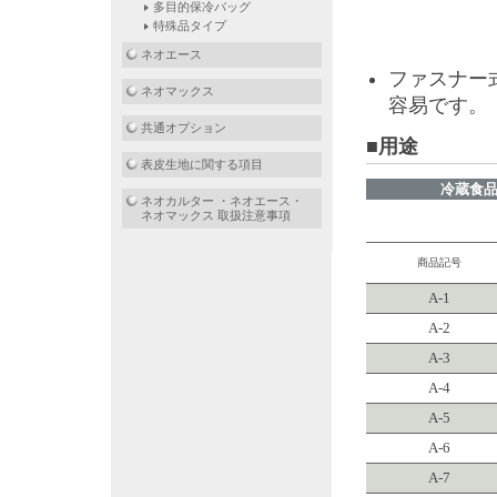
多目的保冷バッグ
特殊品タイプ
ネオエース
ファスナー
ネオマックス
容易です。
共通オプション
■用途
表皮生地に関する項目
冷蔵食
ネオカルター ・ネオエース・
ネオマックス 取扱注意事項
商品記号
A-1
A-2
A-3
A-4
A-5
A-6
A-7