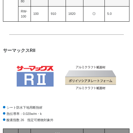
80
RW-
100
910
1820
◎
5.0
100
サーマックスRII
シート防水下地用断熱材
熱伝導率：0.020w/m・k
酸素指数 26 指定可燃物対象外