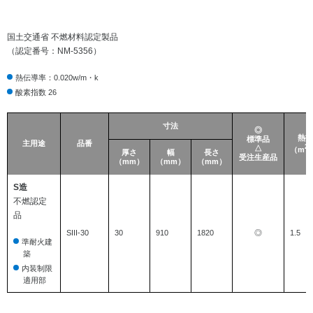
国土交通省 不燃材料認定製品
（認定番号：NM-5356）
熱伝導率：0.020w/m・k
酸素指数 26
寸法
◎
熱抵
標準品
主用途
品番
2
△
（m
厚さ
幅
長さ
受注生産品
（mm）
（mm）
（mm）
S造
不燃認定
品
SIII-30
30
910
1820
◎
1.5
準耐火建
築
内装制限
適用部