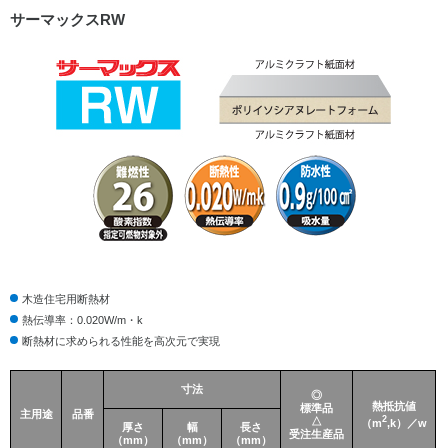
サーマックスRW
イノアックコーポレーション
木造住宅用断熱材
熱伝導率：0.020W/m・k
断熱材に求められる性能を高次元で実現
寸法
◎
熱抵抗値
標準品
主用途
品番
2
△
（m
,k）／w
厚さ
幅
長さ
受注生産品
（mm）
（mm）
（mm）