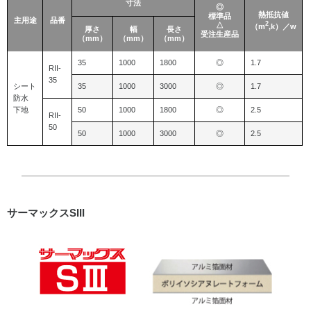
寸法
◎
熱抵抗値
標準品
主用途
品番
2
△
（m
,k）／w
厚さ
幅
長さ
受注生産品
（mm）
（mm）
（mm）
35
1000
1800
◎
1.7
RII-
35
シート
35
1000
3000
◎
1.7
防水
下地
50
1000
1800
◎
2.5
RII-
50
50
1000
3000
◎
2.5
サーマックスSIII