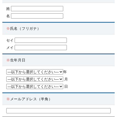
姓
名
※
氏名（フリガナ）
セイ
メイ
※
生年月日
年
月
日
※
メールアドレス（半角）