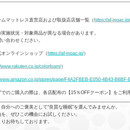
ームマットレス直営店および取扱店店舗一覧（
https://af-inoac.j
の実施状況・対象商品が異なる場合があります。
問い合わせください。
式オンラインショップ（
https://af-inoac.jp/
）
//www.rakuten.co.jp/colorfoam/
）
://www.amazon.co.jp/stores/page/F4A2FBEB-E050-4B43-B6B
でのご購入の際は、各店配布の【15％OFFクーポン】をご利
__________________________________________________
自分へのご褒美として“良質な睡眠”を選んでみませんか。
地を、ぜひこの機会にお試しください。
よりお待ちしております。