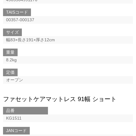
TAISコード
00357-000137
サイズ
幅83×長さ191×厚さ12cm
重量
8.2kg
定価
オープン
ファセットケアマットレス 91幅 ショート
品番
KG1511
JANコード