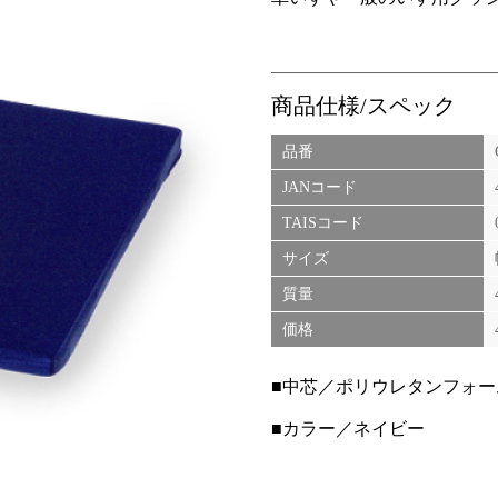
商品仕様/スペック
品番
JANコード
TAISコード
サイズ
質量
価格
■中芯／ポリウレタンフォー
■カラー／ネイビー