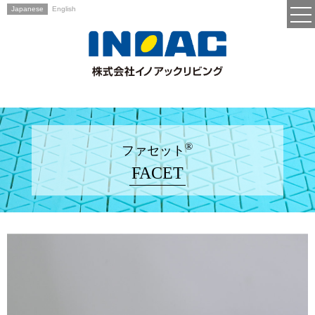
Japanese
English
®
ファセット
FACET