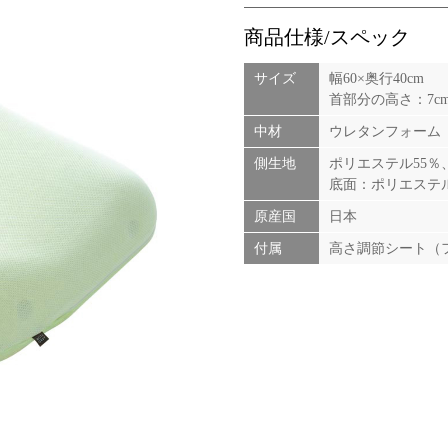
商品仕様/スペック
サイズ
幅60×奥行40cm
首部分の高さ：7cm,
中材
ウレタンフォーム
側生地
ポリエステル55％
底面：ポリエステル
原産国
日本
付属
高さ調節シート（