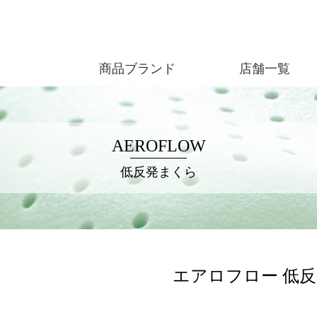
商品ブランド
店舗一覧
AEROFLOW
低反発まくら
エアロフロー 低反