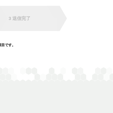
3 送信
完了
項目です。