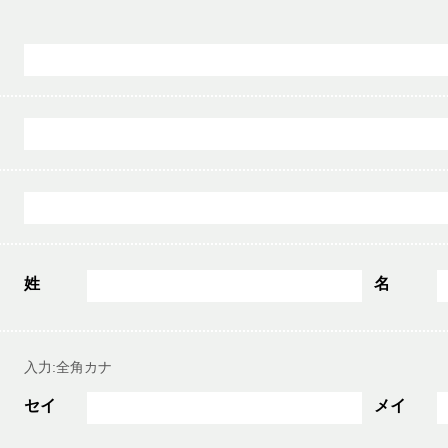
姓
名
入力:全角カナ
セイ
メイ