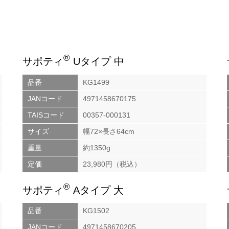
®
サポティ
Uタイプ 中
品番
KG1499
JANコード
4971458670175
TAISコード
00357-000131
サイズ
幅72×長さ64cm
重量
約1350g
定価
23,980円（税込）
®
サポティ
Aタイプ 大
品番
KG1502
JANコード
4971458670205