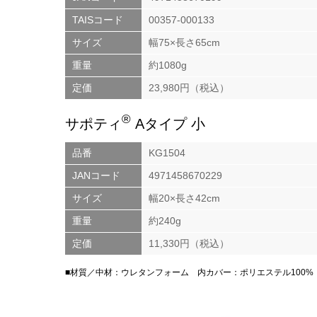
TAISコード
00357-000133
サイズ
幅75×長さ65cm
重量
約1080g
定価
23,980円（税込）
®
サポティ
Aタイプ 小
品番
KG1504
JANコード
4971458670229
サイズ
幅20×長さ42cm
重量
約240g
定価
11,330円（税込）
■材質／中材：ウレタンフォーム 内カバー：ポリエステル100%