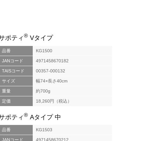
®
サポティ
Vタイプ
品番
KG1500
JANコード
4971458670182
TAISコード
00357-000132
サイズ
幅74×長さ40cm
重量
約700g
定価
18,260円（税込）
®
サポティ
Aタイプ 中
品番
KG1503
JANコード
4971458670212