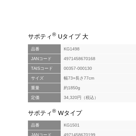
®
サポティ
Uタイプ 大
品番
KG1498
JANコード
4971458670168
TAISコード
00357-000130
サイズ
幅73×長さ77cm
重量
約1850g
定価
34,320円（税込）
®
サポティ
Wタイプ
品番
KG1501
JANコード
4971458670199