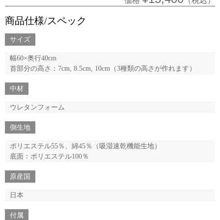
価格
（税込）
商品仕様/スペック
サイズ
幅60×奥行40cm
首部分の高さ：7cm, 8.5cm, 10cm（3種類の高さが作れます）
中材
ウレタンフォーム
側生地
ポリエステル55％、綿45％（吸湿速乾機能生地）
底面：ポリエステル100％
原産国
日本
付属